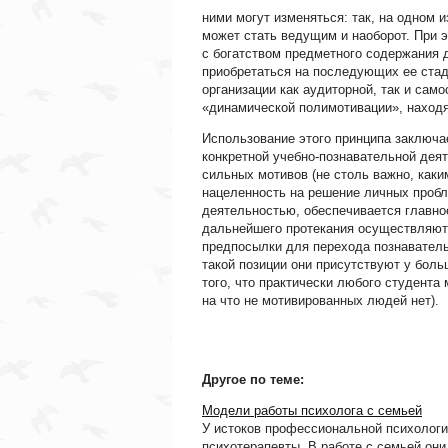
ними могут изменяться: так, на одном 
может стать ведущим и наоборот. При 
с богатством предметного содержания 
приобретаться на последующих ее стад
организации как аудиторной, так и сам
«динамической полимотивации», находя
Использование этого принципа заключ
конкретной учебно-познавательной дея
сильных мотивов (не столь важно, как
нацеленность на решение личных проблем
деятельностью, обеспечивается главно
дальнейшего протекания осуществляют 
предпосылки для перехода познаватель
такой позиции они присутствуют у боль
того, что практически любого студента
на что не мотивированных людей нет).
Другое по теме:
Модели работы психолога с семьей
У истоков профессиональной психологи
психотерапевты. В работе с семьей они