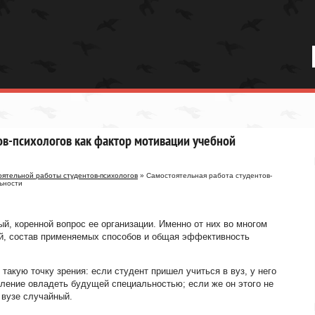
ов-психологов как фактор мотивации учебной
ятельной работы студентов-психологов
» Самостоятельная работа студентов-
ьности
ый, коренной вопрос ее организации. Именно от них во многом
й, состав применяемых способов и общая эффективность
акую точку зрения: если студент пришел учиться в вуз, у него
мление овладеть будущей специальностью; если же он этого не
 вузе случайный.