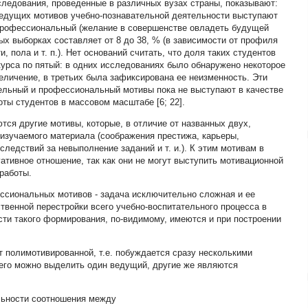
следования, проведенные в различных вузах страны, показывают:
 ведущих мотивов учебно-познавательной деятельности выступают
 профессиональный (желание в совершенстве овладеть будущей
ых выборках составляет от 8 до 38, % (в зависимости от профиля
, пола и т. п.). Нет оснований считать, что доля таких студентов
курса по пятый: в одних исследованиях было обнаружено некоторое
величение, в третьих была зафиксирована ее неизменность. Эти
тельный и профессиональный мотивы пока не выступают в качестве
ты студентов в массовом масштабе [6; 22].
ся другие мотивы, которые, в отличие от названных двух,
изучаемого материала (соображения престижа, карьеры,
ледствий за невыполнение заданий и т. и.). К этим мотивам в
тивное отношение, так как они не могут выступить мотивационной
работы.
ссиональных мотивов - задача исключительно сложная и ее
твенной перестройки всего учебно-воспитательного процесса в
сти такого формирования, по-видимому, имеются и при построении
т полимотивированной, т.е. побуждается сразу несколькими
его можно выделить один ведущий, другие же являются
льности соотношения между