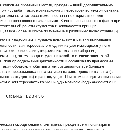
из этапов ее протекания мотив, прежде бывший дополнительным,
этом «судьба» таких мотивационных перестроек во многом связана
деятельности, которое может постепенно открываться или
иях по сравнению с начальными. В использовании этого факта при
остоятельной работы студентов и заключается принцип
щий все более широкое применение в различных вузах страны [6].
ается в следующем. Студента вовлекают в начало выполнения
тельности, заинтересовав его одним из уже имеющихся у него
им: стремление к самоутверждению, желание общения,
 и т.п.); затем, когда студент в какой-то степени занят этой
е: подбор содержания деятельности и организацию процесса ее
таким образом, чтобы при этом создавались все большие
ных и профессиональных мотивов из ранга дополнительных (в
шинства студентов) в ранг ведущих. При этом исходят из признания
 можно заинтересовать каким-нибудь мотивом (ведь абсолютно ни
Страницы:
1
2
3
4
5
6
ческой помощи семье стоят врачи, прежде всего психиатры и
 опираются на теоретические принципы и представления о