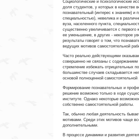
Социологические и психологические ис
доля студентов, у которых в качестве
познавательный (интерес к знаниям) и
специальностью), невелика и в различн
вуза, населенного пункта, специальности
существенно увеличивается с первого 
ее уменьшение, в других - некоторое у
результаты говорят о том, что познава
ведущих мотивов самостоятельной рабо
Часто реально действующими оказывают
совершенно не связаны с содержанием 
стремление избежать отрицательных пос
большинстве случаев складывается нега
основой полноценной самостоятельной 
Формирование познавательных и профе
решение возможно только в ходе сущес
институте. Однако некоторые возможно
собственно самостоятельной работы.
Так, обычно любая деятельность бывае
мотивами. Среди этих мотивов чаще вс
дополнительными.
В процессе динамики и развития деяте