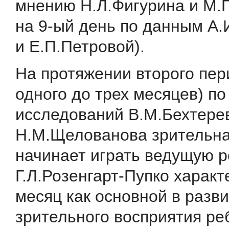
мнению Н.Л.Фигурина и М.
на 9-ый день по данным А
и Е.П.Петровой).
На протяжении второго пер
одного до трех месяцев) п
исследований В.М.Бехтере
Н.М.Щелованова зрительна
начи­нает играть ведущую р
Г.Л.Розенгарт-Пупко характ
ме­сяц как основной в разв
зрительного восприятия ре